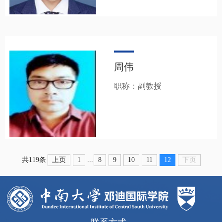
周伟
职称：副教授
...
上页
1
8
9
10
11
12
下页
共119条