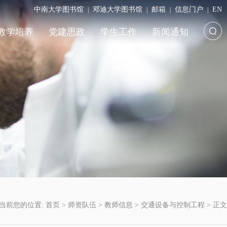
中南大学图书馆
邓迪大学图书馆
邮箱
信息门户
EN
|
|
|
|
教学培养
党建思政
学生工作
新闻通知
当前您的位置:
首页
>
师资队伍
>
教师信息
>
交通设备与控制工程
>
正文