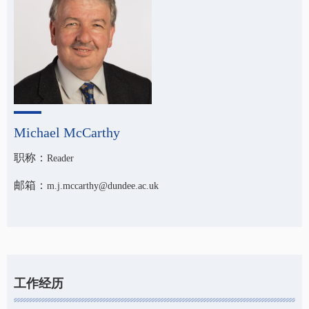
Michael McCarthy
职称：
Reader
邮箱：
m.j.mccarthy@dundee.ac.uk
工作经历