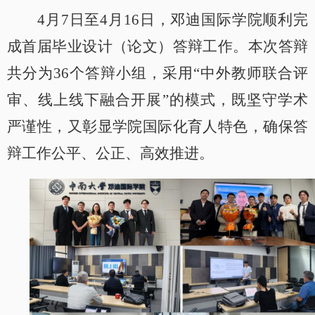
4
月
7
日
至
4
月
16
日
，
邓迪国际学院顺利完
成
首届毕业设计（论文）答辩工作
。
本次答辩
共
分为
36
个答辩小组，采
用
“中外教师联合评
审、线上线下融合开展”的模
式，既坚守学术
严谨性，又彰显
学院
国际化育人特色，确保答
辩工作公平、公正、高效推进。