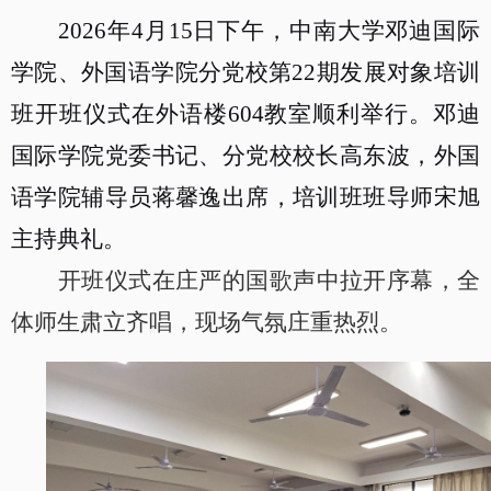
2026
年
4
月
15
日下午，中南大学邓迪国际
学院、外国语学院分党校第
22
期发展对象培训
班开班仪式在外语楼
604
教室顺利举行。邓迪
国际学院党委书记、分党校校长高东波，外国
语学院辅导员蒋馨逸出席，培训班班导师宋旭
主持典礼。
开班仪式在庄严的国歌声中拉开序幕，全
体师生肃立齐唱，现场气氛庄重热烈。